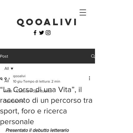
QOOALIVI
Post
All
qooalivi
All
10 giu
Tempo di lettura: 2 min
“La Corsa di una Vita”, il
Arte • Cultura • Spiritualità
racconto di un percorso tra
Spettacolo
sport, foro e ricerca
personale
Presentato il debutto letterario 